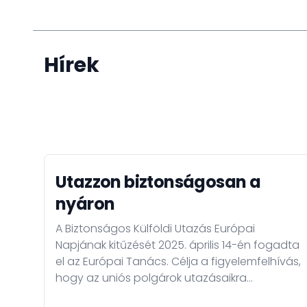
Hírek
Utazzon biztonságosan a
nyáron
A Biztonságos Külföldi Utazás Európai
Napjának kitűzését 2025. április 14-én fogadta
el az Európai Tanács. Célja a figyelemfelhívás,
hogy az uniós polgárok utazásaikra
megfelelően felkészüljenek, s ezáltal