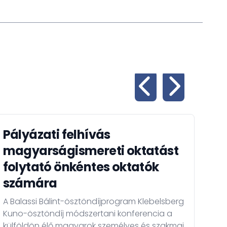
Pályázati felhívás
OT
magyarságismereti oktatást
a 
folytató önkéntes oktatók
üg
számára
Azt
Banc
A Balassi Bálint-ösztöndíjprogram Klebelsberg
vol
Kuno-ösztöndíj módszertani konferencia a
köze
külföldön élő magyarok személyes és szakmai