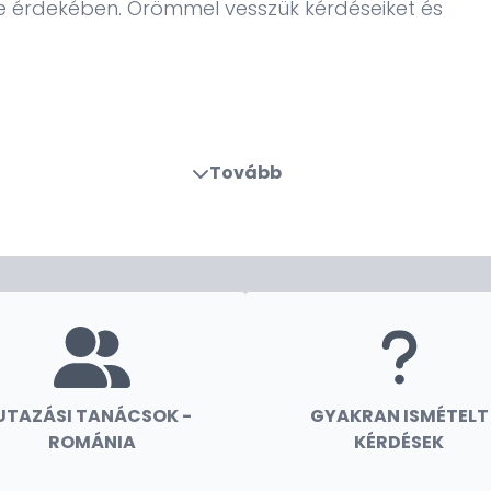
e érdekében. Örömmel vesszük kérdéseiket és
Tovább
UTAZÁSI TANÁCSOK -
GYAKRAN ISMÉTELT
ROMÁNIA
KÉRDÉSEK