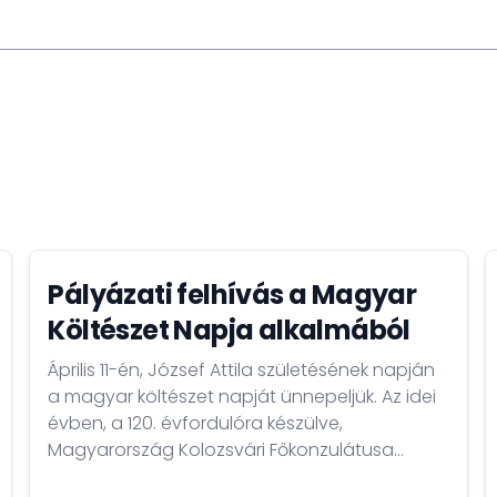
Pályázati felhívás a Magyar
Költészet Napja alkalmából
Április 11-én, József Attila születésének napján
a magyar költészet napját ünnepeljük. Az idei
évben, a 120. évfordulóra készülve,
Magyarország Kolozsvári Főkonzulátusa
Születésnapomra címmel hirdet