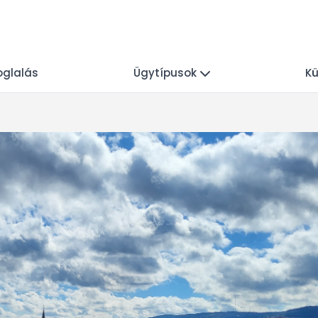
oglalás
Ügytípusok
Kü