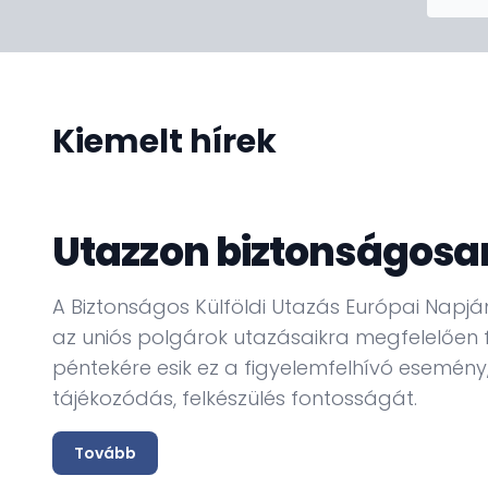
Kiemelt hírek
Utazzon biztonságosa
A Biztonságos Külföldi Utazás Európai Napján
az uniós polgárok utazásaikra megfelelően f
péntekére esik ez a figyelemfelhívó esemén
tájékozódás, felkészülés fontosságát.
Tovább