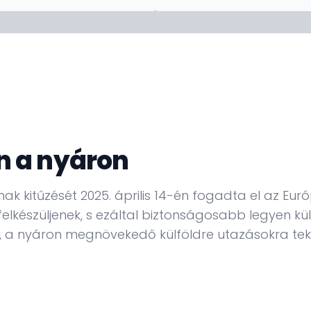
n a nyáron
ak kitűzését 2025. április 14-én fogadta el az Eur
elkészüljenek, s ezáltal biztonságosabb legyen kü
y, a nyáron megnövekedő külföldre utazásokra tek