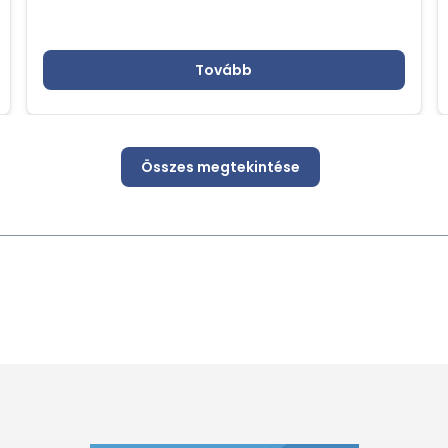
videópályázatot középiskolás erdélyi, bánsági
és partiumi diákok számára, közösségi média
megjelenési lehetőséggel.
Tovább
Összes megtekintése