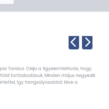
Eg
ópai Tanács. Célja a figyelemfelhívás, hogy
Felhí
lföldi tartózkodásuk. Minden május negyedik
kérel
intettel, így hangsúlyosabbá téve a
külké
To