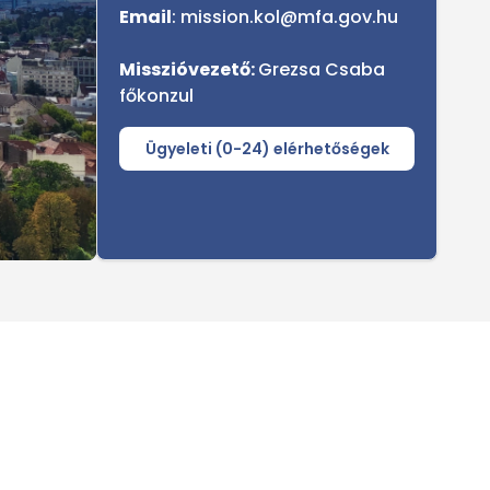
Email
: mission.kol@mfa.gov.hu
Misszióvezető:
Grezsa Csaba
főkonzul
Ügyeleti (0-24) elérhetőségek