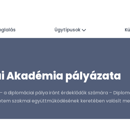
oglalás
Ügytípusok
Kü
i Akadémia pályázata
– a diplomáciai pálya iránt érdeklődők számára – Diplo
yetem szakmai együttműködésének keretében valósít meg. 