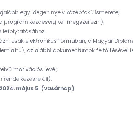
egalább egy idegen nyelv középfokú ismerete;
a program kezdéséig kell megszerezni);
 lefolytatásához.
yázni csak elektronikus formában, a Magyar Diplo
ia.hu), az alábbi dokumentumok feltöltésével le
lvű motivációs levél;
 rendelkezésre áll).
 2024. május 5. (vasárnap)