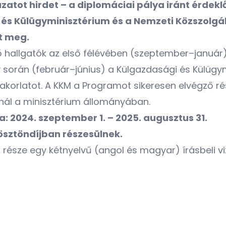
atot hirdet – a diplomáciai pálya iránt érde
és Külügyminisztérium és a Nemzeti Közszolgá
t meg.
ő hallgatók az első félévében (szeptember–január) 
 során (február–június) a Külgazdasági és Külügy
yakorlatot. A KKM a Programot sikeresen elvégző r
ínál a minisztérium állományában.
 2024. szeptember 1. – 2025. augusztus 31.
 ösztöndíjban részesülnek.
ek része egy kétnyelvű (angol és magyar) írásbeli 