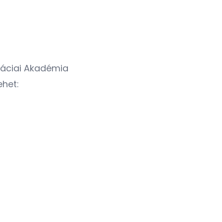
máciai Akadémia
het: