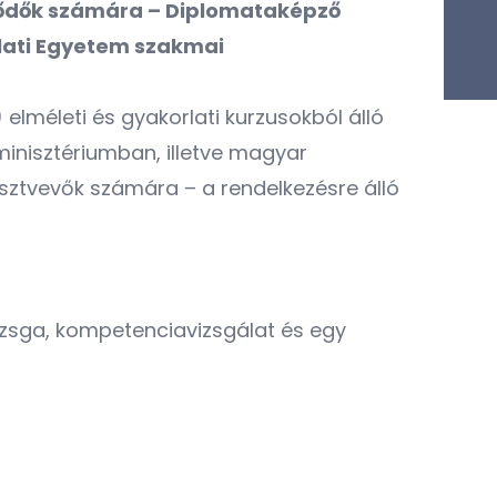
klődők számára – Diplomataképző
lati Egyetem szakmai
elméleti és gyakorlati kurzusokból álló
minisztériumban, illetve magyar
észtvevők számára – a rendelkezésre álló
vizsga, kompetenciavizsgálat és egy