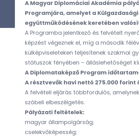
A Magyar Diplomáciai Akadémia pályáz
Programjára, amelyet a Külgazdasági 
együttműködésének keretében valósí
A Programba jelentkező és felvételt nyer
képzést végeznek el, míg a második félév
külképviseleteken teljesítenek szakmai g
státuszok fényében – álláslehetőséget k
A Diplomataképző Program időtartama:
A résztvevők havi nettó 275.000 forint
A felvételi eljárás többfordulós, amelyn
szóbeli elbeszélgetés.
Pályázati feltételek:
magyar állampolgárság;
cselekvőképesség;