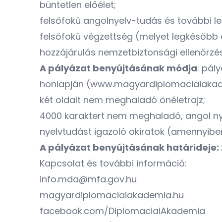
büntetlen előélet;
felsőfokú angolnyelv-tudás és további l
felsőfokú végzettség (melyet legkésőbb 
hozzájárulás nemzetbiztonsági ellenőrzés
A pályázat benyújtásának módja
: pál
honlapján (www.magyardiplomaciaiakadem
két oldalt nem meghaladó önéletrajz;
4000 karaktert nem meghaladó, angol nye
nyelvtudást igazoló okiratok (amennyiben
A pályázat benyújtásának határideje:
Kapcsolat és további információ:
info.mda@mfa.gov.hu
magyardiplomaciaiakademia.hu
facebook.com/DiplomaciaiAkademia