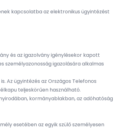
enek kapcsolatba az elektronikus ügyintézést
lvány és az igazolvány igénylésekor kapott
yes személyazonosság igazolására alkalmas
is. Az ügyintézés az Országos Telefonos
félkapu teljeskörűen használható.
ányirodában, kormányablakban, az adóhatóság
zemély esetében az egyik szülő személyesen