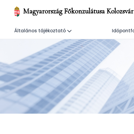
Magyarország Főkonzulátusa Kolozsvár
Általános tájékoztató
Időpontf