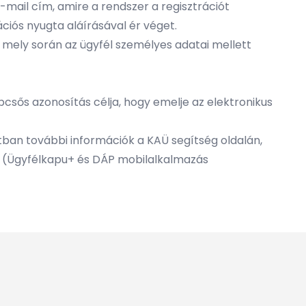
mail cím, amire a rendszer a regisztrációt
ációs nyugta aláírásával ér véget.
 mely során az ügyfél személyes adatai mellett
épcsős azonosítás célja, hogy emelje az elektronikus
tban további információk a KAÜ segítség oldalán,
l (Ügyfélkapu+ és DÁP mobilalkalmazás