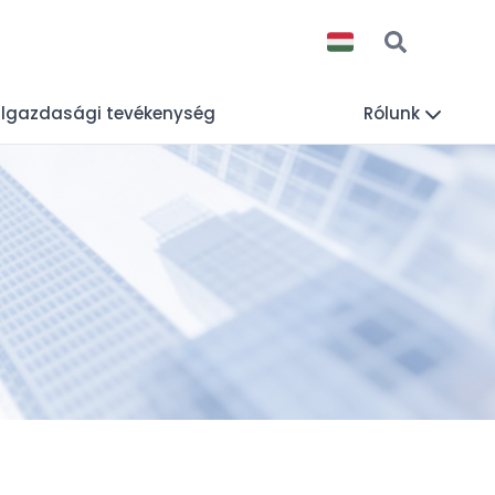
lgazdasági tevékenység
Rólunk