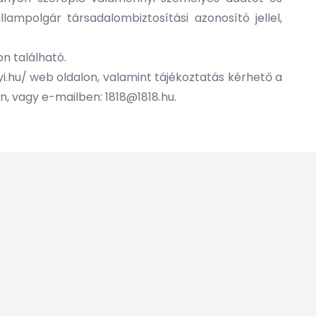
lampolgár társadalombiztosítási azonosító jellel,
on található.
i.hu/
web oldalon, valamint tájékoztatás kérhető a
on, vagy e-mailben:
1818@1818.hu
.