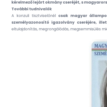
kérelmező lejárt okmány cseréjét, s magyarorsz
További tudnivalók
A konzuli tisztviselőnél
csak magyar állampol
személyazonosító igazolvány cseréjére, ille
eltulajdonítás, megrongálódás, megsemmisülés mia