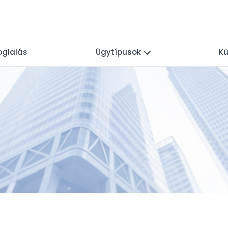
oglalás
Ügytípusok
Kü