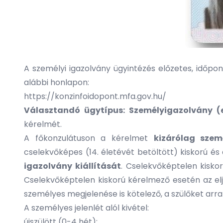
A személyi igazolvány ügyintézés előzetes, időpon
alábbi honlapon:
https://konzinfoidopont.mfa.gov.hu/
Választandó ügytípus: Személyigazolvány (
kérelmét.
A főkonzulátuson a kérelmet
kizárólag szem
cselekvőképes (14. életévét betöltött) kiskorú 
igazolvány kiállítását
. Cselekvőképtelen kisko
Cselekvőképtelen kiskorú kérelmező esetén az elj
személyes megjelenése is kötelező, a szülőket ar
A személyes jelenlét alól kivétel:
újszülött (0-4 hét);