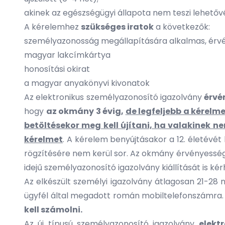
akinek az egészségügyi állapota nem teszi lehetőv
A kérelemhez
szükséges iratok
a következők:
személyazonosság megállapítására alkalmas, érvé
magyar lakcímkártya
honosítási okirat
a magyar anyakönyvi kivonatok
Az elektronikus személyazonosító igazolvány
érvé
hogy
az okmány 3 évig,
de legfeljebb a kérelme
betöltésekor meg kell újítani, ha valakinek ne
kérelmet
. A kérelem benyújtásakor a 12. életévé
rögzítésére nem kerül sor. Az okmány érvényessége
idejű személyazonosító igazolvány kiállítását is kér
Az elkészült személyi igazolvány átlagosan 21-28
ügyfél által megadott román mobiltelefonszámra
kell számolni.
Az új típusú személyazonosító igazolvány
elekt