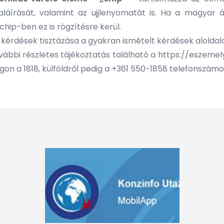
áírását, valamint az ujjlenyomatát is. Ha a magyar ál
 chip-ben ez is rögzítésre kerül.
 kérdések tisztázása a
gyakran ismételt kérdések
aloldal
vábbi részletes tájékoztatás található a
https://eszemely
on a 1818, külföldről pedig a +361 550-1858 telefonszám