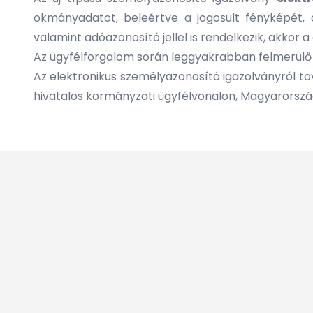
okmányadatot, beleértve a jogosult fényképét, al
valamint adóazonosító jellel is rendelkezik, akkor a
Az ügyfélforgalom során leggyakrabban felmerülő
Az elektronikus személyazonosító igazolványról to
hivatalos kormányzati ügyfélvonalon, Magyarország