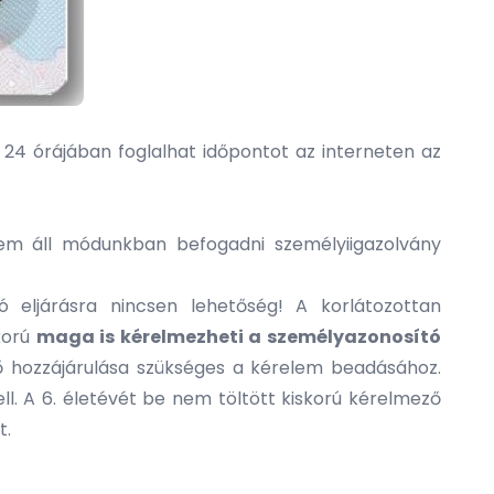
p 24 órájában foglalhat időpontot az interneten az
nem áll módunkban befogadni személyiigazolvány
 eljárásra nincsen lehetőség! A korlátozottan
korú
maga is kérelmezheti a személyazonosító
lő hozzájárulása szükséges a kérelem beadásához.
l. A 6. életévét be nem töltött kiskorú kérelmező
t.