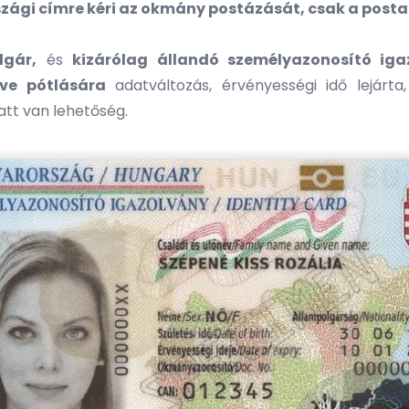
ági címre kéri az okmány postázását, csak a postai s
gár,
és
kizárólag állandó személyazonosító igaz
tve pótlására
adatváltozás, érvényességi idő lejárta
tt van lehetőség.