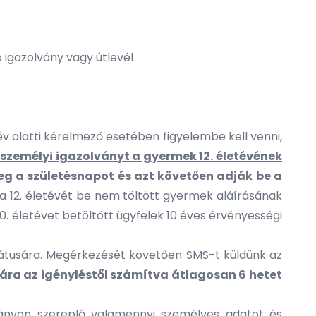
igazolvány vagy útlevél
 év alatti kérelmező esetében figyelembe kell venni,
a személyi igazolványt a gyermek 12. életévének
 meg a születésnapot és azt követően adják be a
 a 12. életévét be nem töltött gyermek aláírásának
. életévet betöltött ügyfelek 10 éves érvényességi
ulátusára. Megérkezését követően SMS-t küldünk az
ra az igényléstől számítva átlagosan 6 hetet
ányon szereplő valamennyi személyes adatot és