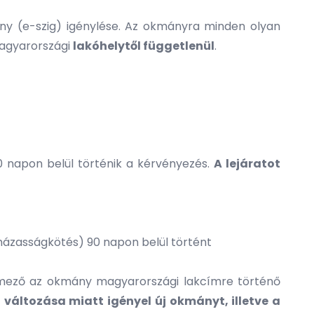
ány (e-szig) igénylése. Az okmányra minden olyan
magyarországi
lakóhelytől függetlenül
.
0 napon belül történik a kérvényezés.
A lejáratot
 házasságkötés) 90 napon belül történt
érelmező az okmány magyarországi lakcímre történő
 változása miatt igényel új okmányt, illetve a