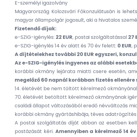
E-személyi igazolvány
Magyarország Kolozsvári Főkonzulátusán is lehet
magyar állampolgár jogosult, aki a hivatalos szem
Fizetendő díjak:
e-SZIG-igénylés:
22 EUR
, postai szolgáltatással
27 
e-SZIG-igénylés 14 év alatt és 70 év felett:
0 EUR
, 
A díjtételekhez további 20 EUR egyszeri, konzu
Az e-SZIG-igénylés ingyenes az alábbi esetekb
korábbi okmány lejárata miatti csere esetén, am
megelőző 60 napnál korábban fizetés ellenére 
14. életévét be nem töltött kérelmező okmányána
70. életévét betöltött kérelmező okmányának igé
családi állapot változásából eredő névváltozás mi
korábbi okmány gyártáshibája, téves adatrögzítés
A postai szolgáltatás díját abban az esetben kel
postázását kéri.
Amennyiben a kérelmező 14 év a