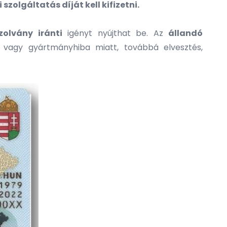
zolgáltatás díját kell kifizetni.
olvány iránti
igényt nyújthat be. Az
állandó
, vagy gyártmányhiba miatt, továbbá elvesztés,