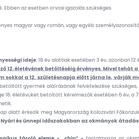
é. Ebben az esetben orvosi igazolás szükséges.
nyes magyar vagy román, vagy egyéb személyazonosító 
nyességi ideje
: 18 év alattiak esetében 3 év, azonban 12
ző 12. életévének betöltéséig érvényes. Mivel tehát 
m sokkal a 12. születésnapja előtt járna le, várják
t betöltött gyermek aláírásának felvételezése szükséges,
 18. életévüket betöltött kérelmezők esetében 6 év, a 70
hetik.
 nap alatt érkezik meg Magyarország Kolozsvári Főkonz
.
Nyári és ünnepi időszakokban az okmányok átadásá
ronikus tároló eleme - „chip” -
tartalmazza az okm