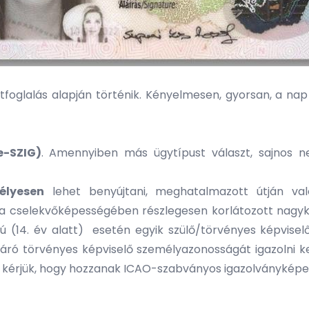
tfoglalás alapján történik. Kényelmesen, gyorsan, a na
e-SZIG)
. Amennyiben más ügytípust választ, sajnos 
élyesen
lehet benyújtani, meghatalmazott útján való
és a cselekvőképességében részlegesen korlátozott nagy
rú (14. év alatt) esetén egyik szülő/törvényes képvise
áró törvényes képviselő személyazonosságát igazolni kel
ra kérjük, hogy hozzanak ICAO-szabványos igazolványképe