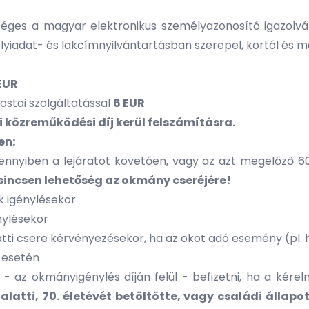
séges a magyar elektronikus személyazonosító igazolv
élyiadat- és lakcímnyilvántartásban szerepel, kortól és 
EUR
postai szolgáltatással
6 EUR
li közreműködési díj kerül felszámításra.
en:
ennyiben a lejáratot követően, vagy az azt megelőző 6
sincsen lehetőség az okmány cseréjére!
k igénylésekor
nylésekor
atti csere kérvényezésekor, ha az okot adó esemény (pl.
 esetén
l - az okmányigénylés díján felül - befizetni, ha a k
latti, 70. életévét betöltötte, vagy családi állapot