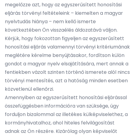
megelőzze azt, hogy az egyszerűsített honosítási
eljárás törvényi feltételeink – kiemelten a magyar
nyelvtudás hiánya – nem kellő ismerte
következtében Ön visszaélés áldozatává váljon.
Kérjük, hogy fokozottan figyeljen az egyszerűsített
honosítási eljárás valamennyi törvényi kritériumának
meglétére kérelme benyújtásakor, fordítson külön
gondot a magyar nyelv elsajátítására, mert annak a
fentiekben vázolt szinten történő ismerete alól nincs
törvényi mentesítés, azt a hatóság minden esetben
közvetlenül ellenőrzi.
Amennyiben az egyszerűsített honosítási eljárással
összefüggésben információra van szüksége, úgy
forduljon bizalommal az illetékes külképviselethez, a
kormányhivatalhoz, ahol hiteles felvilágosítást
adnak az Ön részére. Kizárólag olyan képviselőt