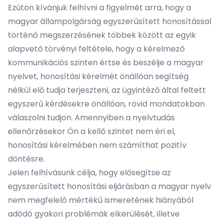
Ezúton kívánjuk felhívni a figyelmét arra, hogy a
magyar állampolgárság egyszerűsített honosítással
történő megszerzésének többek között az egyik
alapvető törvényi feltétele, hogy a kérelmező
kommunikációs szinten értse és beszélje a magyar
nyelvet, honosítási kérelmét önállóan segítség
nélkül elő tudja terjeszteni, az ügyintéző által feltett
egyszerű kérdésekre önállóan, rövid mondatokban
válaszolni tudjon. Amennyiben a nyelvtudás
ellenőrzésekor Ön a kellő szintet nem éri el,
honosítási kérelmében nem számíthat pozitív
döntésre.
Jelen felhívásunk célja, hogy elősegítse az
egyszerűsített honosítási eljárásban a magyar nyelv
nem megfelelő mértékű ismeretének hiányából
adódó gyakori problémák elkerülését, illetve