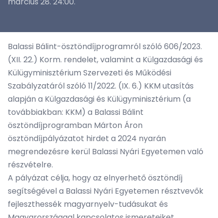
március 28. 24:00.
Balassi Bálint-ösztöndíjprogramról szóló 606/2023.
(XII. 22.) Korm. rendelet, valamint a Külgazdasági és
Külügyminisztérium Szervezeti és Működési
Szabályzatáról szóló 11/2022. (IX. 6.) KKM utasítás
alapján a Külgazdasági és Külügyminisztérium (a
továbbiakban: KKM) a Balassi Bálint
ösztöndíjprogramban Márton Áron
ösztöndíjpályázatot hirdet a 2024 nyarán
megrendezésre kerül Balassi Nyári Egyetemen való
részvételre.
A pályázat célja, hogy az elnyerhető ösztöndíj
segítségével a Balassi Nyári Egyetemen résztvevők
fejleszthessék magyarnyelv-tudásukat és
Magyarországgal kapcsolatos ismereteiket