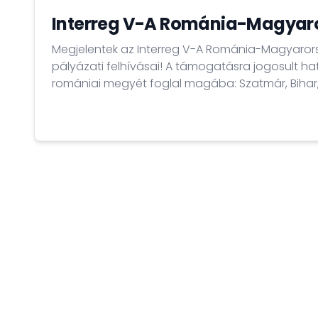
Interreg V-A Románia-Magyar
Megjelentek az Interreg V-A Románia-Magyaror
pályázati felhívásai! A támogatásra jogosult hat
romániai megyét foglal magába: Szatmár, Bihar,
pályázók kizárólag határon átnyúló partnerség k
támogatáshoz. A pályázatokat elektronikusan le
január 25. és 2017. április 24. között.