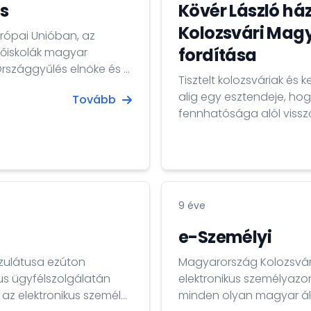
ás
Kövér László ház
Kolozsvári Mag
rópai Unióban, az
fordítása
főiskolák magyar
Országgyűlés elnöke és a
Tisztelt kolozsváriak és kedv
alig egy esztendeje, h
Tovább
er forint, 3. helyezett:
fennhatósága alól vissz
még sokan azt gondolták
az államhatárok megvál
leglényeglátóbb XX. sz
meghívták Kolozsvárra, h
9 éve
e-Személyi
zulátusa ezúton
Magyarország Kolozsvár
us ügyfélszolgálatán
elektronikus személyazo
 az elektronikus személyi
minden olyan magyar áll