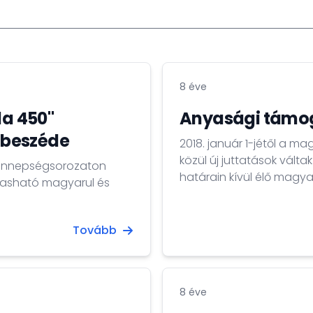
8 éve
da 450"
Anyasági támo
 beszéde
2018. január 1-jétől a m
közül új juttatások vált
" ünnepségsorozaton
határain kívül élő magy
lvasható magyarul és
fiatalok életkezdési tá
Tovább
8 éve