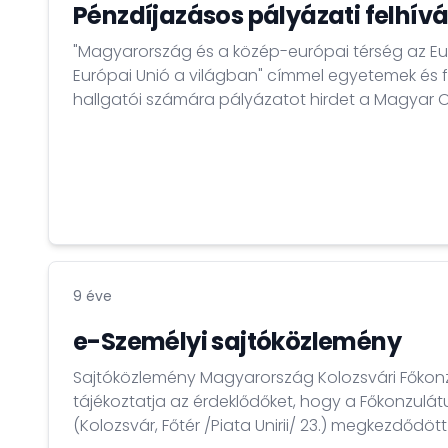
Pénzdíjazásos pályázati felhív
"Magyarország és a közép-európai térség az Eu
Európai Unió a világban" címmel egyetemek és 
hallgatói számára pályázatot hirdet a Magyar 
Miniszterelnökség. A pályázat beküldésének határideje 2017. december
15. 1. helyezett: 400 ezer forint, 2. helyezett: 300 ez
200 ezer forint
9 éve
e-Személyi sajtóközlemény
Sajtóközlemény Magyarország Kolozsvári Főkon
tájékoztatja az érdeklődőket, hogy a Főkonzulát
(Kolozsvár, Főtér /Piata Unirii/ 23.) megkezdődött