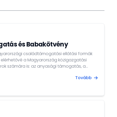
gatás és Babakötvény
agyarországi családtámogatási ellátási formák
ak elérhetővé a Magyarország közigazgatási
arok számára is: az anyasági támogatás, a
mogatása és a Babakötvény.
Tovább