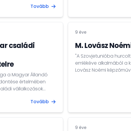
ez kapcsolatos
személyiadat- és lakcímn
Tovább
ár 1-jétől igényelhették
magyarországi lakóhelytő
gi okmányirodai- és
ingyenes.
tó a kérelem
e, vagy sem állandó
9 éve
ar családi
M. Lovász Noémi
"A Szovjetunióba hurcolt
elre
emlékéve alkalmából a 
Lovász Noémi képzőművés
sága a Magyar Állandó
tárlat.
k döntése értelmében
aládi vállalkozások
Tovább
9 éve