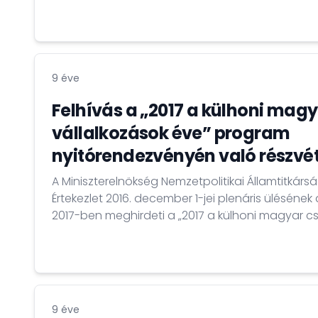
igazolvány (eSzemélyi, vagy e-Szig) igényléséh
ügyintézés. Magyar állampolgárok már 2016. janu
ezt az igazolványt, de eddig csak magyarorszá
kormányablak ügyfélszolgálatoknál volt beadha
(függetlenül attól, hogy az ügyfél rendelkezik-
9 éve
magyarországi lakcímmel).
Felhívás a „2017 a külhoni magy
vállalkozások éve” program
nyitórendezvényén való részvét
A Miniszterelnökség Nemzetpolitikai Államtitkár
Értekezlet 2016. december 1-jei plenáris üléséne
2017-ben meghirdeti a „2017 a külhoni magyar cs
évét".
9 éve