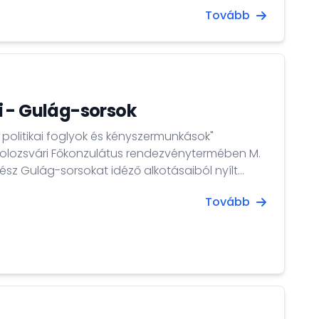
yilvántartásban szerepel, kortól és
Tovább
l függetlenül. Az eljárás és az okmány kiállítása
 - Gulág-sorsok
 politikai foglyok és kényszermunkások"
kolozsvári Főkonzulátus rendezvénytermében M.
z Gulág-sorsokat idéző alkotásaiból nyílt
Tovább