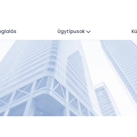
oglalás
Ügytípusok
Kü