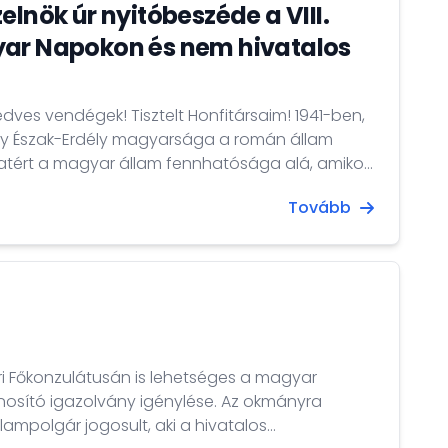
elnök úr nyitóbeszéde a VIII.
yar Napokon és nem hivatalos
es vendégek! Tisztelt Honfitársaim! 1941-ben,
ogy Észak-Erdély magyarsága a román állam
atért a magyar állam fennhatósága alá, amikor
, hogy az erdélyi etnikai együttélés problémái
Tovább
toztatásával megoldhatók, az egyik
ázadi magyar gondolkodót, Németh Lászlót
ogy tartson előadást Erdély...
i Főkonzulátusán is lehetséges a magyar
nosító igazolvány igénylése. Az okmányra
ampolgár jogosult, aki a hivatalos