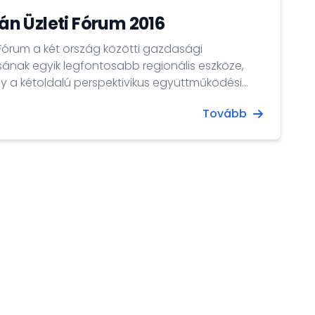
n Üzleti Fórum 2016
órum a két ország közötti gazdasági
ának egyik legfontosabb regionális eszköze,
gy a kétoldalú perspektivikus együttműködési
 mint a konkrét üzleti partnerközvetítésre.
Tovább