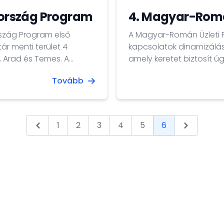
ország Program
4. Magyar-Romá
szág Program első
A Magyar-Román Üzleti F
ár menti terület 4
kapcsolatok dinamizálás
 Arad és Temes. A
amely keretet biztosít ú
eretén belül juthatnak
területek áttekintéséhez,
Tovább
het benyújtani 2017.
1
2
3
4
5
6
&laquo; Previous