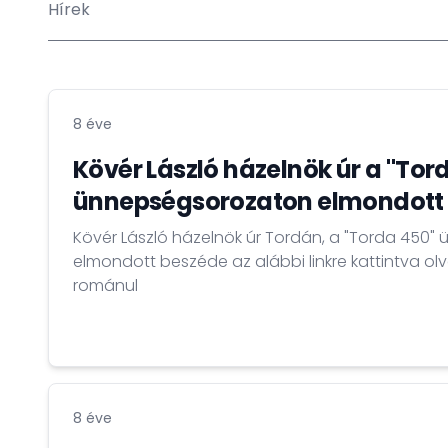
Hírek
8 éve
Kövér László házelnök úr a "Tor
ünnepségsorozaton elmondott
Kövér László házelnök úr Tordán, a "Torda 450
elmondott beszéde az alábbi linkre kattintva o
románul
8 éve