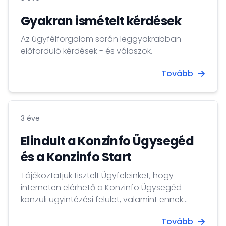
2022/2023-as tanévre. Beadási határidő: 2023.
május 24.
Gyakran ismételt kérdések
Az ügyfélforgalom során leggyakrabban
előforduló kérdések - és válaszok.
Tovább
3 éve
Elindult a Konzinfo Ügysegéd
és a Konzinfo Start
Tájékoztatjuk tisztelt Ügyfeleinket, hogy
interneten elérhető a Konzinfo Ügysegéd
konzuli ügyintézési felület, valamint ennek
idegen nyelvű változata, a Konzinfo Start,
Tovább
melyek az elektronikusan előkészíthető konzuli