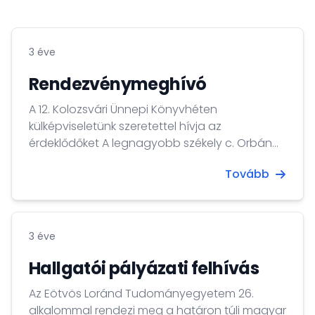
3 éve
Rendezvénymeghívó
A 12. Kolozsvári Ünnepi Könyvhéten
külképviseletünk szeretettel hívja az
érdeklődőket A legnagyobb székely c. Orbán
Balázs-monográfia bemutatójára. Az
Tovább
esemény időpontja: 2023. június 10., 16:00 óra.
3 éve
Hallgatói pályázati felhívás
Az Eötvös Loránd Tudományegyetem 26.
alkalommal rendezi meg a határon túli magyar