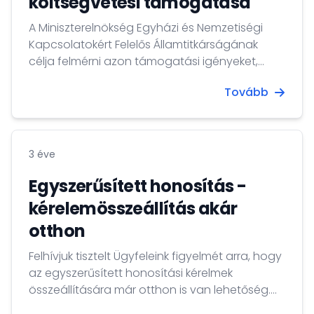
költségvetési támogatása
A Miniszterelnökség Egyházi és Nemzetiségi
Kapcsolatokért Felelős Államtitkárságának
célja felmérni azon támogatási igényeket,
amelyek a 2023. költségvetési év során a
Tovább
vallási közösségek 2023. évi működési, illetve az
általuk végzett fakultatív hitoktatás
támogatására szükségesek.A támogatási
kérelem elektronikus benyújtásának határideje:
3 éve
2023. február 20.
Egyszerűsített honosítás -
kérelemösszeállítás akár
otthon
Felhívjuk tisztelt Ügyfeleink figyelmét arra, hogy
az egyszerűsített honosítási kérelmek
összeállítására már otthon is van lehetőség.
Az online kérelemösszeállítás ugyanakkor nem