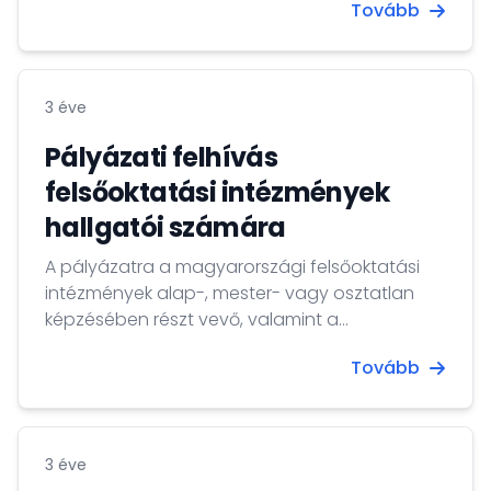
Tovább
váltja ki a Főkonzulátus munkatársai előtti
megjelenést, amihez ügyfélfogadási időben
külképviseletünk ügyfélszolgálatán előzetes
időpontfoglalást követően, illetve kihelyezett
3 éve
konzuli napokon van lehetőség.
Pályázati felhívás
felsőoktatási intézmények
hallgatói számára
A pályázatra a magyarországi felsőoktatási
intézmények alap-, mester- vagy osztatlan
képzésében részt vevő, valamint a
Magyarországgal szomszédos államok
Tovább
magyar nyelven is oktató felsőoktatási
intézményeinek 30 évnél fiatalabb, nappali
vagy levelező tagozatos, aktív státuszú
hallgatói jelentkezhetnek. Pályázni magyar
3 éve
nyelvű pályaművel lehet, amely a