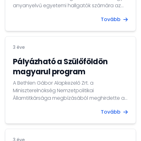
anyanyelvű egyetemi hallgatók számára az
ELTE Kárpát-medencei Nyári Egyetem
Tovább
programot, aminek keretében a szervezők
várják Erdély, Felvidék, Kárpátalja, Délvidék,
Muravidék és Őrvidék magyar ajkú hallgatóit.
Jelentkezési határidő: 2023. június 15.
3 éve
Pályázható a Szülőföldön
magyarul program
A Bethlen Gábor Alapkezelő Zrt. a
Miniszterelnökség Nemzetpolitikai
Államtitkársága megbízásából meghirdette a
„Szülőföldön magyarul” című programra
Tovább
vonatkozó felhívást a nevelési, oktatási,
valamint tankönyv- és taneszköz támogatás,
illetve hallgatói támogatásra vonatkozó
támogatási kérelem benyújtására a
3 éve